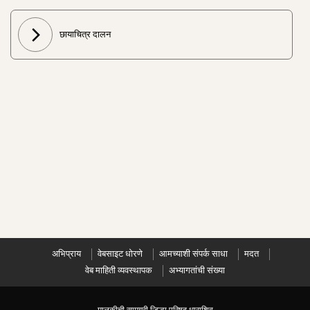
छायाचित्र दालन
अभिप्राय
वेबसाइट धोरणे
आमच्याशी संपर्क साधा
मदत
वेब माहिती व्यवस्थापक
अभ्यागतांची संख्या
मालकीची सामग्री जिल्हा परिषद धाराशिव