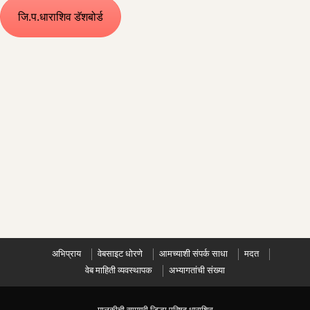
जि.प.धाराशिव डॅशबोर्ड
अभिप्राय
वेबसाइट धोरणे
आमच्याशी संपर्क साधा
मदत
वेब माहिती व्यवस्थापक
अभ्यागतांची संख्या
मालकीची सामग्री जिल्हा परिषद धाराशिव