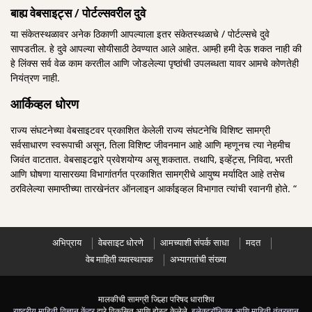
बाह्य वेबसाइट्स / पोर्टल्सवरील दुवे
या संकेतस्थळावर अनेक ठिकाणी आपल्याला इतर संकेतस्थळाचे / पोर्टल्सचे दुवे
सापडतील. हे दुवे आपल्या सोयीसाठी ठेवण्यात आले आहेत. आम्ही हमी देऊ शकत नाही की
हे लिंक्स सर्व वेळ काम करतील आणि जोडलेल्या पृष्ठांची उपलब्धता यावर आमचे कोणतेही
नियंत्रण नाही.
आर्किव्हल धोरण
राज्य संघटनेच्या वेबसाइटवर प्रकाशित केलेली राज्य संघटनेचि विशिष्ट सामग्री
सर्वसाधारण स्वरूपाची असून, तिला विशिष्ट जीवनमान आहे आणि म्हणूनच त्या नेहमीच
जिवंत वाटतात. वेबसाइटद्वारे प्रवेशयोग्य असू शकतात. तथापि, इव्हेंट्स, निविदा, भरती
आणि घोषणा यासारख्या विभागांतर्गत प्रकाशित सामग्रीचे आयुष्य मर्यादित आहे तसेच
ठरविलेल्या समाप्तीच्या तारखेनंतर ऑनलाइन आर्काइव्हल विभागात त्यांची रवानगी होते. “
अभिप्राय
वेबसाइट धोरणे
आमच्याशी संपर्क साधा
मदत
वेब माहिती व्यवस्थापक
अभ्यागतांची संख्या
मालकीची सामग्री जिल्हा परिषद धाराशिव
राष्ट्रीय माहिती विज्ञान केंद्र
द्वारे विकसित आणि होस्ट केलेले,
इलेक्ट्रॉनिक्स आणि माहिती तंत्रज्ञान