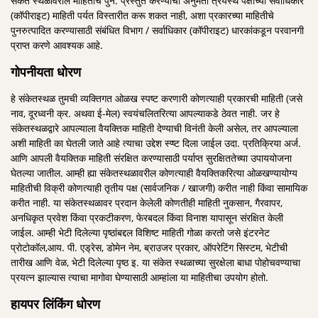
संकेत स्थळावरील माहितीचे पुन: प्रस्तुत करण्याची अनुमती त्रयस्थ पक्षाच्या सर्वाधिकार
(कॉपीराइट) माहिती पर्यत विस्तारीत करू शकत नाही, अशा प्रकारच्या माहितीचे
पुनरुत्पादित करण्यासाठी संबंधित विभाग / सर्वाधिकार (कॉपीराइट) धारकांकडून परवानगी
प्राप्त करणे आवश्यक आहे.
गोपनीयता धोरण
हे संकेतस्थळ तुमची व्यक्तिगत ओळख स्पष्ट करणारी कोणत्याही प्रकारची माहिती (जसे
नाव, दूरध्वनी क्र. अथवा ई-मेल) स्वयंचलितरित्या आपल्याकडे ठेवत नाही. जर हे
संकेतस्थळद्वारे आपल्याला वैयक्तिक माहिती देण्याची विनंती केली असेल, तर आपल्याला
अशी माहिती का घेतली जाते आहे त्याचा उद्देश स्प्ष्ट दिला जाईल उदा. प्रतिक्रिया अर्ज.
आणि आपली वैयक्तिक माहिती संरक्षित करण्यासाठी पर्याप्त सुरक्षिततेच्या उपाययोजना
घेतल्या जातील. आम्ही ह्या संकेतस्थळावरील कोणत्याही वैयक्तिकरित्या ओळखण्यायोग्य
माहितीची विक्री कोणत्याही तृतीय पक्ष (सार्वजनिक / खाजगी) करीत नाही किंवा सामायिक
करीत नाही. या संकेतस्थळावर प्रदान केलेली कोणतीही माहिती नुकसान, गैरवापर,
अनधिकृत प्रवेश किंवा प्रकटीकरण, फेरबदल किंवा विनाश यापासून संरक्षित केली
जाईल. आम्ही भेटी दिलेल्या पृष्ठांबद्दल विशिष्ट माहिती गोळा करतो जसे इंटरनेट
प्रोटोकॉल,आय. पी. एड्रेस, डोमेन नेम, ब्राउजर प्रकार, ऑपरेटिंग सिस्टम, भेटीची
तारीख आणि वेळ, भेटी दिलेल्या पृष्ठ इ. या संकेत स्थळाच्या सुरक्षेला बाधा पोहोचवण्याचा
प्रयत्न झाल्यास त्याचा मागोवा घेण्यासाठी आम्हांला या माहितीचा उपयोग होतो.
हायपर लिंकिंग धोरण