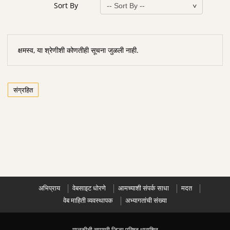
Sort By
क्षमस्व, या श्रेणीशी कोणतीही सूचना जुळली नाही.
संग्रहित
अभिप्राय
वेबसाइट धोरणे
आमच्याशी संपर्क साधा
मदत
वेब माहिती व्यवस्थापक
अभ्यागतांची संख्या
मालकीची सामग्री जिल्हा परिषद धाराशिव